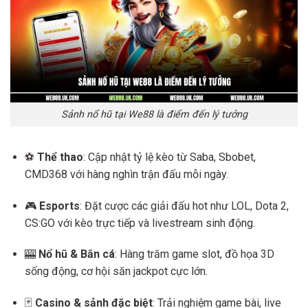
Sảnh nổ hũ tại We88 là điểm đến lý tưởng
⚽
Thể thao
: Cập nhật tỷ lệ kèo từ Saba, Sbobet,
CMD368 với hàng nghìn trận đấu mỗi ngày.
🎮
Esports
: Đặt cược các giải đấu hot như LOL, Dota 2,
CS:GO với kèo trực tiếp và livestream sinh động.
🎰
Nổ hũ & Bắn cá
: Hàng trăm game slot, đồ họa 3D
sống động, cơ hội săn jackpot cực lớn.
🃏
Casino & sảnh đặc biệt
: Trải nghiệm game bài, live