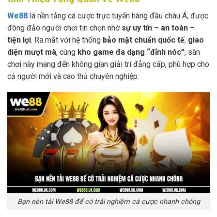
We88
là nền tảng cá cược trực tuyến hàng đầu châu Á, được
đông đảo người chơi tin chọn nhờ
sự uy tín – an toàn –
tiện lợi
. Ra mắt với hệ thống
bảo mật chuẩn quốc tế
,
giao
diện mượt mà
, cùng
kho game đa dạng “đỉnh nóc”
, sân
chơi này mang đến không gian giải trí đẳng cấp, phù hợp cho
cả người mới và cao thủ chuyên nghiệp.
Bạn nên tải We88 để có trải nghiệm cá cược nhanh chóng