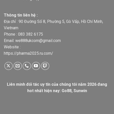
Thông tin liên hệ :
Địa chỉ : 90 Đường Số 8, Phường 5, Gò Vấp, Hồ Chí Minh,
Vietnam
Phone : 083 382 6175
Email:
we888ukcom@gmail.com
Website :
https://pharma2025.ru.com/
Liên minh đối tác uy tín của chúng tôi năm 2026 đang
hot nhất hiện nay:
Go88
,
Sunwin